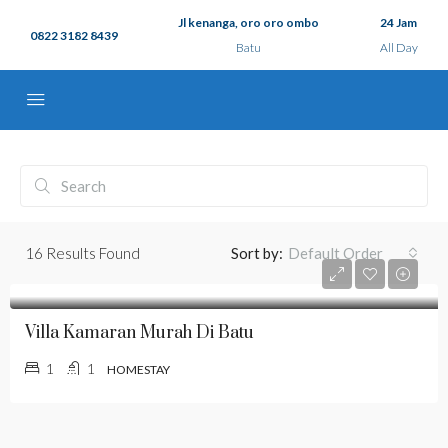
Jl kenanga, oro oro ombo
24 Jam
0822 3182 8439
Batu
All Day
16
Results Found
Sort by:
Default Order
Villa Kamaran Murah Di Batu
1
1
HOMESTAY