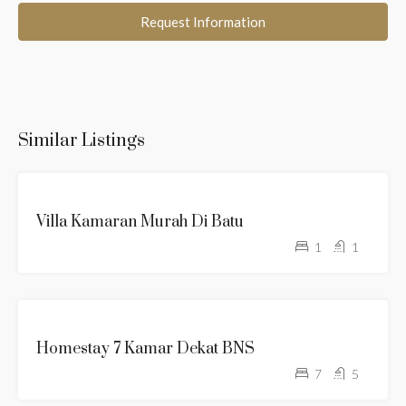
Request Information
Similar Listings
Villa Kamaran Murah Di Batu
1
1
TANPA
Homestay 7 Kamar Dekat BNS
KOLAM
7
5
RENANG