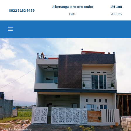
Jl kenanga, oro oro ombo
24 Jam
0822 3182 8439
Batu
All Day