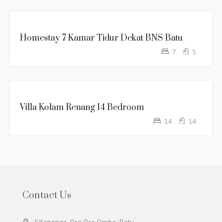
TANPA
Homestay 7 Kamar Tidur Dekat BNS Batu
KOLAM
7
5
RENANG
KOLAM
Villa Kolam Renang 14 Bedroom
RENANG
14
14
Contact Us