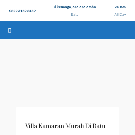
Jl kenanga, oro oro ombo
24 Jam
0822 3182 8439
Batu
All Day
Villa Kamaran Murah Di Batu