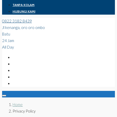
TANPA KOLAM
HUBUNGI KAMI
0822 3182 8439
Jl kenanga, oro oro ombo
Batu
24 Jam
All Day
Home
Privacy Policy