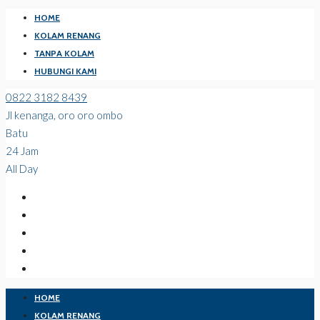
HOME
KOLAM RENANG
TANPA KOLAM
HUBUNGI KAMI
0822 3182 8439
Jl kenanga, oro oro ombo
Batu
24 Jam
All Day
HOME
KOLAM RENANG