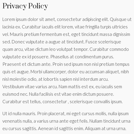
Privacy Policy
Lorem ipsum dolor sit amet, consectetur adipiscing elit. Quisque ut
lacinia ex. Curabitur iaculis elit lorem, vitae fringilla turpis ultricies
vel. Mauris pretium fermentum est, eget tincidunt massa dignissim
sed. Donec vulputate a augue at tincidunt. Fusce scelerisque
quam arcu, vitae dictum leo volutpat tempor. Curabitur commodo
vulputate ex id posuere. Phasellus at condimentum purus.
Praesent et dictum ante. Proin sed ipsum non nisl pretium tempus
quis et augue. Morbi ullamcorper, dolor eu accumsan aliquet, nibh
nisl molestie odio, at lobortis sapien nisl interdum arcu.
Vestibulum vitae varius arcu. Nam mattis est ex, eu iaculis sem
euismod nec. Nulla facilisis est vitae enim dictum posuere.
Curabitur est tellus, consectetur , scelerisque convallis ipsum.
Ut id nulla mauris. Proin placerat, mi eget cursus mollis, nulla ipsum
venenatis nulla, a varius urna ante eget felis. Nullam tincidunt urna
eu cursus sagittis. Aenean id sagittis enim. Aliquam at urna urna.