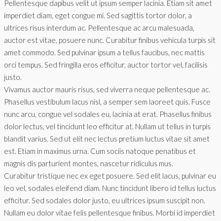
Pellentesque dapibus velit ut ipsum semper lacinia. Etiam sit amet
imperdiet diam, eget congue mi. Sed sagittis tortor dolor, a
ultrices risus interdum ac. Pellentesque ac arcu malesuada,
auctor est vitae, posuere nunc. Curabitur finibus vehicula turpis sit
amet commodo. Sed pulvinar ipsum a tellus faucibus, nec mattis
orci tempus. Sed fringilla eros efficitur, auctor tortor vel, facilisis
justo.
Vivamus auctor mauris risus, sed viverra neque pellentesque ac.
Phasellus vestibulum lacus nisl, a semper sem laoreet quis. Fusce
nunc arcu, congue vel sodales eu, lacinia at erat. Phasellus finibus
dolor lectus, vel tincidunt leo efficitur at. Nullam ut tellus in turpis
blandit varius. Sed ut elit nec lectus pretium luctus vitae sit amet
est. Etiam in maximus urna. Cum sociis natoque penatibus et
magnis dis parturient montes, nascetur ridiculus mus.
Curabitur tristique nec ex eget posuere. Sed elit lacus, pulvinar eu
leo vel, sodales eleifend diam. Nunc tincidunt libero id tellus luctus
efficitur. Sed sodales dolor justo, eu ultrices ipsum suscipit non.
Nullam eu dolor vitae felis pellentesque finibus. Morbi id imperdiet